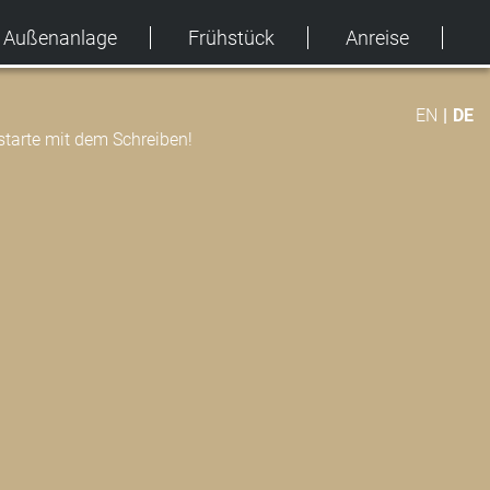
Außenanlage
Frühstück
Anreise
EN
DE
starte mit dem Schreiben!