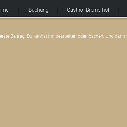
mmer
Buchung
Gasthof Bremerhof
rste Beitrag. Du kannst ihn bearbeiten oder löschen. Und dann 