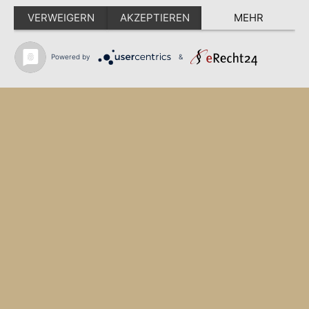
VERWEIGERN
AKZEPTIEREN
MEHR
Powered by
&
Buchenlochstraße 1 · 67663 Kaiserslautern
Fon:
+49 (0) 631-31 666-00
Fax: +49 (0) 631-31 666-66
info@hotel-zollamt.de
* Preisänderungen vorbehalten
Impressum
Datenschutzerklärung
Buchenlochstraße 1 · 67663 Kaiserslautern
Fon:
+49 (0) 631-31 666-00
Fax: +49 (0) 631-31 666-66
info@hotel-zollamt.de
* Preisänderungen vorbehalten
Impressum
Datenschutzerklärung