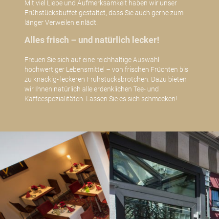
Mit viel Liebe und Aufmerksamkeit haben wir unser
Frühstücksbuffet gestaltet, dass Sie auch gerne zum
länger Verweilen einlädt.
Alles frisch – und natürlich lecker!
Freuen Sie sich auf eine reichhaltige Auswahl
hochwertiger Lebensmittel – von frischen Früchten bis
zu knackig- leckeren Frühstücksbrötchen. Dazu bieten
wir Ihnen natürlich alle erdenklichen Tee- und
Kaffeespezialitäten. Lassen Sie es sich schmecken!