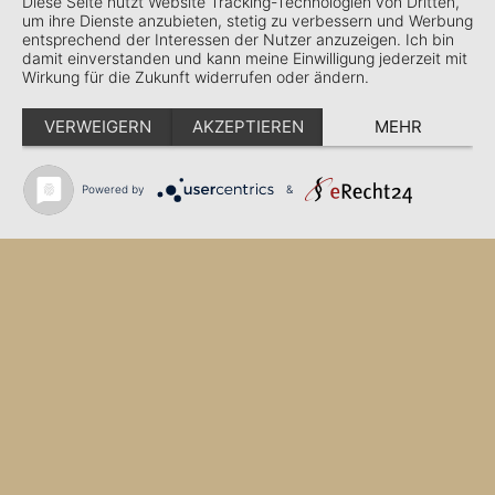
Diese Seite nutzt Website Tracking-Technologien von Dritten,
um ihre Dienste anzubieten, stetig zu verbessern und Werbung
entsprechend der Interessen der Nutzer anzuzeigen. Ich bin
damit einverstanden und kann meine Einwilligung jederzeit mit
Wirkung für die Zukunft widerrufen oder ändern.
VERWEIGERN
AKZEPTIEREN
MEHR
Powered by
&
Buchenlochstraße 1 · 67663 Kaiserslautern
Fon:
+49 (0) 631-31 666-00
Fax: +49 (0) 631-31 666-66
info@hotel-zollamt.de
* Preisänderungen vorbehalten
Impressum
Datenschutzerklärung
Buchenlochstraße 1 · 67663 Kaiserslautern
Fon:
+49 (0) 631-31 666-00
Fax: +49 (0) 631-31 666-66
info@hotel-zollamt.de
* Preisänderungen vorbehalten
Impressum
Datenschutzerklärung