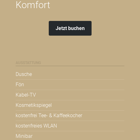
Komfort
Jetzt buchen
AUSSTATTUNG
Dusche
Fön
Kabel-TV
Kosmetikspiegel
kostenfrei Tee- & Kaffeekocher
kostenfreies WLAN
Minibar